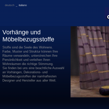
deutsch
_
italiano
Vorhänge und
Möbelbezugsstoffe
Stoffe
sind
die
Seele
des
Wohnens
.
Farbe
, Muster und
Struktur
können
Ihre
Räume
verwandeln
,
unterstreichen
Ihre
Persönlichkeit
und
verleihen
Ihren
Wohnräumen
die
richtige
Stimmung
.
Sie
finden
bei
uns eine beachtliche Auswahl
an Vorhängen, Dekorations- und
Möbelbezugsstoffen der namhaftesten
Designer und Hersteller aus aller Welt.