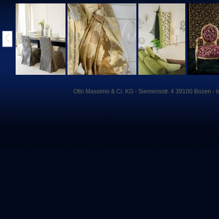
Otto
Massimo
&
Ci
. KG -
Siemensstr
. 4 39100
Bozen
-